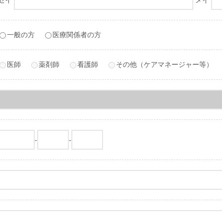
セイ
メイ
一般の方
医療関係者の方
医師
薬剤師
看護師
その他（ケアマネージャー等）
-
-